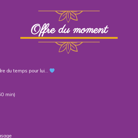
Offre du moment
dre du temps pour lui…
60 min)
asage