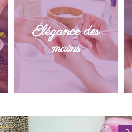
Offrez à vos mains l’élégance
qu’elles méritent avec nos
Élégance des
prestations de manucure, gainage
des ongles, pose d’ongle en gel et
mains
remplissage.
DÉCOUVRIR
Ré