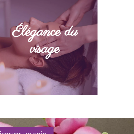
Nous vous proposons, en plus des
Élégance du
soins d’épilation, des séances de
maquillage jour ou nuit ou des
visage
séances de Yumi Face.
DÉCOUVRIR
server un soin