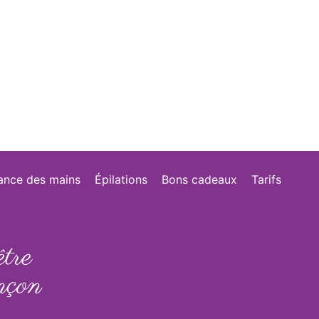
ance des mains
Épilations
Bons cadeaux
Tarifs
tre
nçon