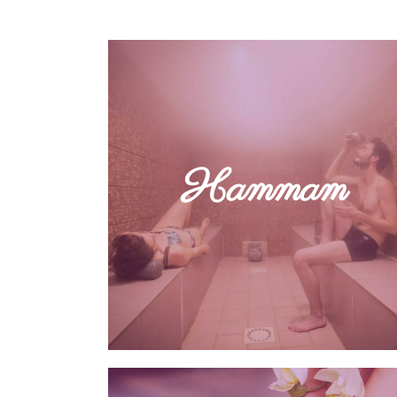
Découvrez les bienfaits purifiants
et relaxants du hammam. Profitez
de nos entrées libres pour une
Hammam
pause bien-être ou optez pour l’un
de nos rituels du hammam.
DÉCOUVRIR