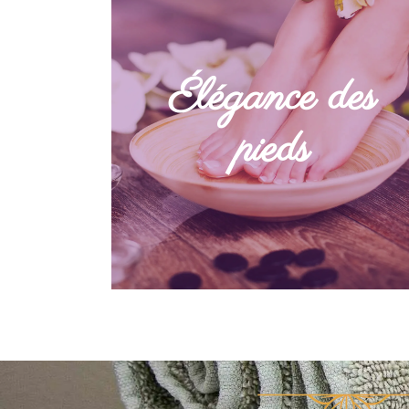
Offrez à vos pieds l’élégance qu’ils
Élégance des
méritent avec nos prestations de
soins des pieds, pose de gel
couleur et french manucure.
pieds
DÉCOUVRIR