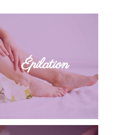
Pour une peau douce ou un regard
magnifié, laissez-vous tenter par
Épilation
l’épilation, à la carte ou en forfait.
DÉCOUVRIR