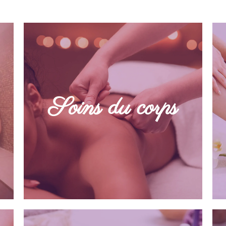
Expérimentez une détente
complète. Nous vous proposons
nos rituels pour le corps, des
Soins du corps
massages relaxants et des soins
du visage pour un total bien-être.
DÉCOUVRIR